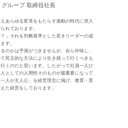
’s グループ 取締役社長
迎えあらゆる変革をもたらす激動の時代に突入
げられております。
か？」それを判断基準とした若きリーダーの成
きます。
なるのかは予測がつきませんが、自ら吟味し、
めて民主的な方法により生き残って行くべきも
て行くのだと思います。したがって社員一人ひ
た人としての人間性そのものが最重要になって
人一人が主人公」を経営理念に掲げ、教育・育
考えた経営をしております。