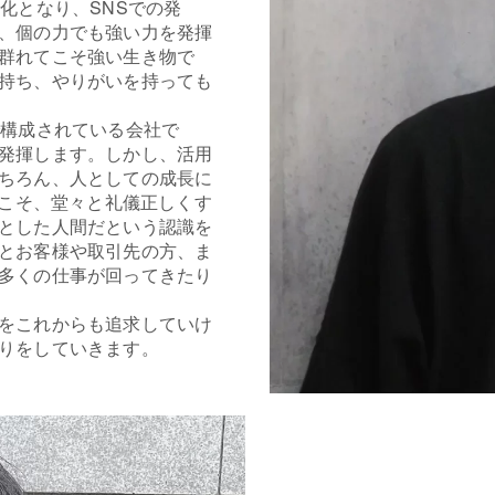
化となり、SNSでの発
、個の力でも強い力を発揮
群れてこそ強い生き物で
持ち、やりがいを持っても
で構成されている会社で
発揮します。しかし、活用
ちろん、人としての成長に
らこそ、堂々と礼儀正しくす
とした人間だという認識を
とお客様や取引先の方、ま
多くの仕事が回ってきたり
をこれからも追求していけ
りをしていきます。