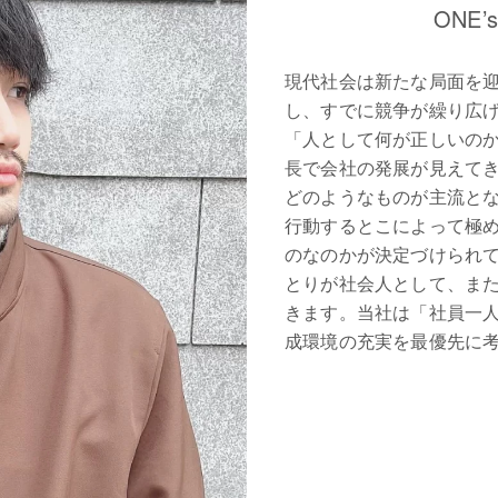
ONE
現代社会は新たな局面を
し、すでに競争が繰り広
「人として何が正しいの
長で会社の発展が見えて
どのようなものが主流と
行動するとこによって極
のなのかが決定づけられ
とりが社会人として、ま
きます。当社は「社員一
成環境の充実を最優先に