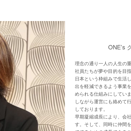
ONE’
理念の通り一人の人生の
社員たちが夢や目的を目
日本という枠組みで生活
出を軽減できるよう事業
められる仕組みにしてい
しながら運営にも絡めて
しております。
早期凝縮成長により、会
す。そして、同時に仲間