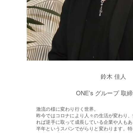
鈴木 佳人
ONE’s グループ 取
激流の様に変わり行く世界。
昨今ではコロナにより人々の生活が変わり、
れば逆手に取って成長している企業や人もあ
半年というスパンでがらりと変わります。特