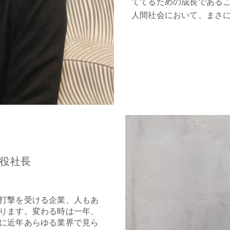
ててるための成長である
人間社会において、まさ
締役社長
打撃を受ける企業、人もあ
ります。変わる時は一年、
に近年あらゆる業界で見ら