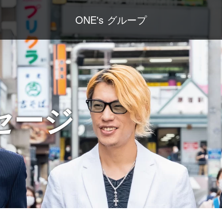
ONE's グループ
セージ