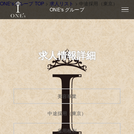
ONE'sグループ TOP
>
求人リスト
>
中途採用（東京）
ONE's グループ
求人情報詳細
美容事業
中途採用（東京）
雇用種別