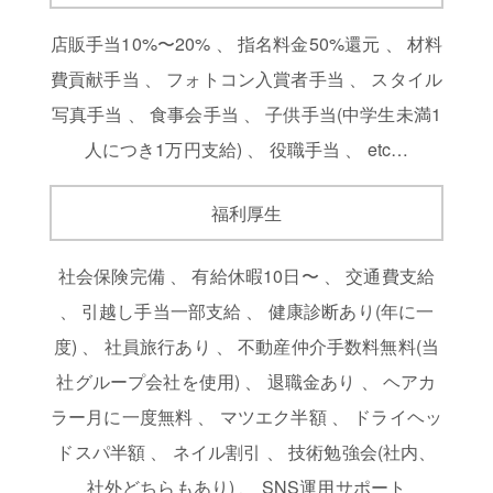
店販手当10%〜20% 、 指名料金50%還元 、 材料
費貢献手当 、 フォトコン入賞者手当 、 スタイル
写真手当 、 食事会手当 、 子供手当(中学生未満1
人につき1万円支給) 、 役職手当 、 etc…
福利厚生
社会保険完備 、 有給休暇10日〜 、 交通費支給
、 引越し手当一部支給 、 健康診断あり(年に一
度) 、 社員旅行あり 、 不動産仲介手数料無料(当
社グループ会社を使用) 、 退職金あり 、 ヘアカ
ラー月に一度無料 、 マツエク半額 、 ドライヘッ
ドスパ半額 、 ネイル割引 、 技術勉強会(社内、
社外どちらもあり) 、 SNS運用サポート