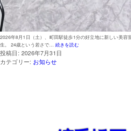
2026年8月1日（土）、町田駅徒歩1分の好立地に新しい美容室
町
生。 24歳という若さで…
続きを読む
投稿日:
2026年7月31日
田
に
カテゴリー:
お知らせ
新
店
舗
『ReZE（レ
ゼ）』
が
2026
年
8