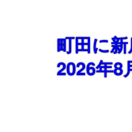
ス
ケ
ジ
ュ
ー
町田に新
ル
（27
年
2026年8
卒
対
象）