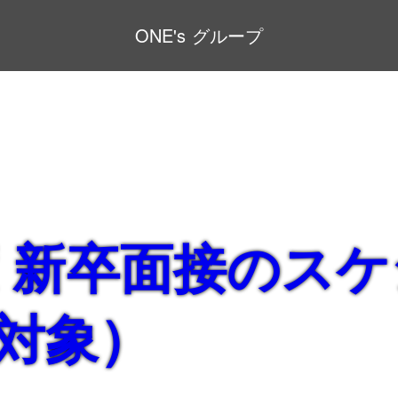
ONE's グループ
年度 新卒面接のス
卒対象）