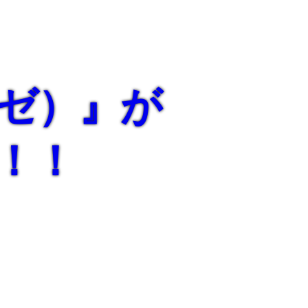
レゼ）』が
n！！