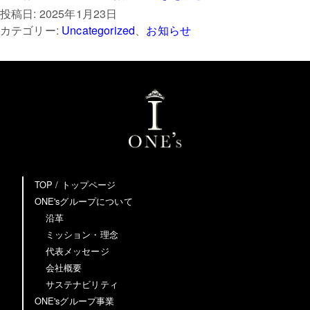
投稿日:
2025年1月23日
フ
カテゴリー:
Uncategorized
、
お知らせ
ル
サ
ポ
ー
ト
コ
ン
TOP / トップページ
サ
ONE'sグループについて
ル
沿革
ミッション・理念
テ
代表メッセージ
ィ
会社概要
ン
サステナビリティ
ONE'sグループ事業
グ